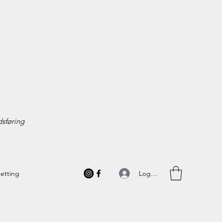
sføring
Logg inn
setting