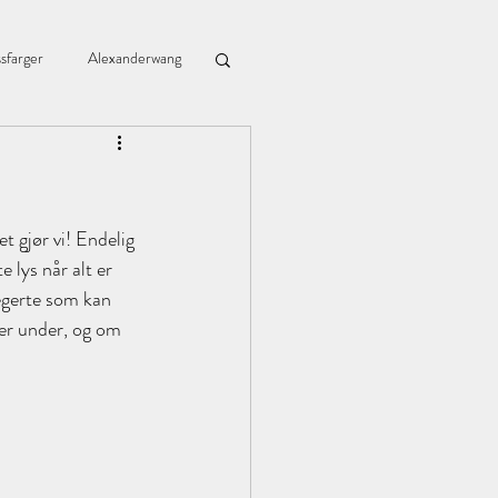
sfarger
Alexanderwang
Blomingville
t gjør vi! Endelig 
Bzr
Chiagrøt
 lys når alt er 
egerte som kan 
lder under, og om 