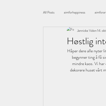
All Posts
aimforhappiness
aimforar
Jannicke Valen
14. ok
Åretsfarge
All you need is love
Høstlig int
Håper dere alle nyter li
Boligstyling
blomster
Bordd
begynner ting å få si
mindre kaos. Vi har 
Chia
candles
corneliashus
dekorere huset vårt m