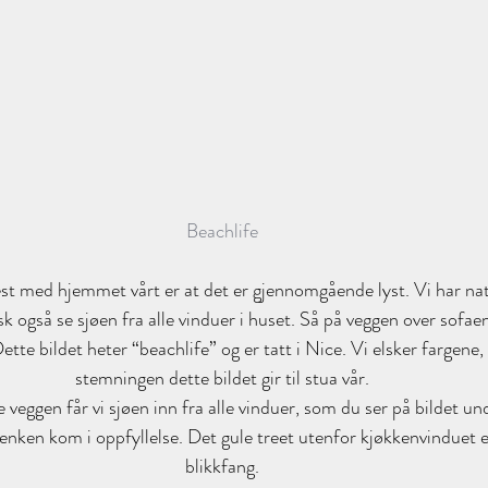
Beachlife
best med hjemmet vårt er at det er gjennomgående lyst. Vi har natu
isk også se sjøen fra alle vinduer i huset. Så på veggen over sofae
ette bildet heter “beachlife” og er tatt i Nice. Vi elsker fargene,
stemningen dette bildet gir til stua vår.
 veggen får vi sjøen inn fra alle vinduer, som du ser på bildet 
enken kom i oppfyllelse. Det gule treet utenfor kjøkkenvinduet e
blikkfang.