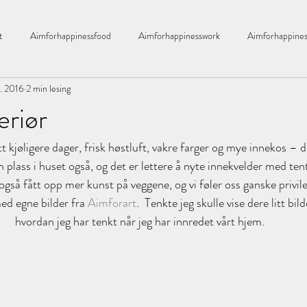
t
Aimforhappinessfood
Aimforhappinesswork
Aimforhappines
t. 2016
2 min lesing
bad
året2016
økologisk
Bathroom
barnerom
eriør
tt kjøligere dager, frisk høstluft, vakre farger og mye innekos – de
ekking
Bulletproof kaffe
Bringebær
Bylassen
candels
n plass i huset også, og det er lettere å nyte innekvelder med tente
også fått opp mer kunst på veggene, og vi føler oss ganske privil
Chloe
drivhus
Drømmehuset
Dikt
ed egne bilder fra 
Aimforart
.  Tenkte jeg skulle vise dere litt bi
hvordan jeg har tenkt når jeg har innredet vårt hjem.