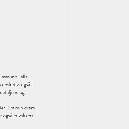
ren inn i alle 
n ønsket vi også å 
 detaljene og 
under. Og min drøm 
r også et vakkert 