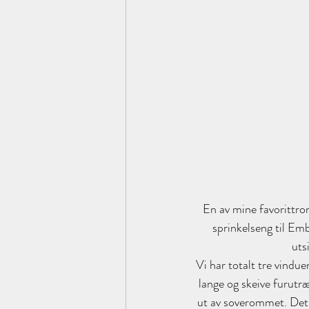
En av mine favorittrom 
sprinkelseng til Emb
uts
Vi har totalt tre vindue
lange og skeive furutrær
ut av soverommet. Det e