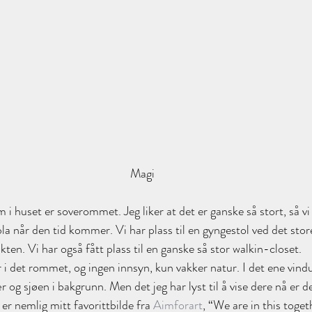
Magi
i huset er soverommet. Jeg liker at det er ganske så stort, så vi 
la når den tid kommer. Vi har plass til en gyngestol ved det sto
ikten. Vi har også fått plass til en ganske så stor walkin-closet.
r i det rommet, og ingen innsyn, kun vakker natur. I det ene vindue
 og sjøen i bakgrunn. Men det jeg har lyst til å vise dere nå er det
r nemlig mitt favorittbilde fra 
Aimforart
, “We are in this toget