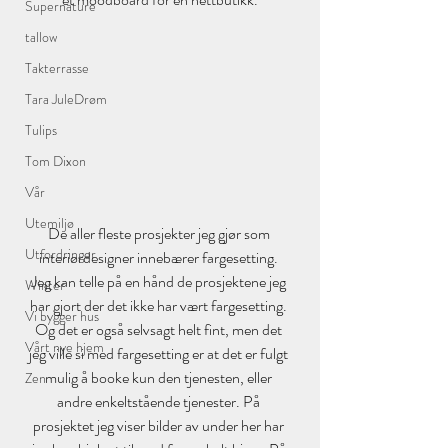
Supernature
tallow
Takterrasse
Tara JuleDrøm
Tulips
Tom Dixon
Vår
Utemiljø
De aller fleste prosjekter jeg gjør som 
Utfordringer
interiørdesigner innebærer fargesetting. 
Jeg kan telle på en hånd de prosjektene jeg 
Winter
har gjort der det ikke har vært fargesetting. 
Vi bygger hus
Og det er også selvsagt helt fint, men det 
Vårt nye hjem
jeg ville si med fargesetting er at det er fulgt 
mulig å booke kun den tjenesten, eller 
Zen
andre enkeltstående tjenester. På 
prosjektet jeg viser bilder av under her har 