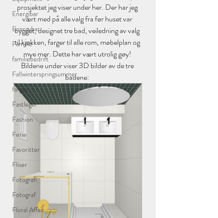
prosjektet jeg viser under her. Der har jeg 
Energibar
vært med på alle valg fra før huset var 
Energybar
bygget, designet tre bad, veiledning av valg 
til kjøkken, farger til alle rom, møbelplan og 
Familie
mye mer. Dette har vært utrolig gøy! 
familiebedrift
Bildene under viser 3D bilder av de tre 
Fallwinterspringsummer
badene: 
farger
Fastleger
Fashion
Ferie
Favoritter
Fliser
Fotografi
Fotograf
Floral Affair