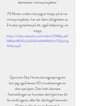
elementer i mine prosjekter. 
På filmen under viser jeg en trapp på en av 
mine prosjekter, her ser dere viktigheten av 
å huske og tenkte på alt, også belysning i en 
trapp:
https://video.wixstatic.com/video/c7368a_ae0
581bb0ff540c2a09454444f1f409c/720p/mp
4/file.mp4
Gjennom Sky Home sitt tegneprogram 
kan jeg også levere 3D visualiseringer av 
ditt nye hjem. Den helt ultimate 
fremstillingen av hvordan ditt hjem kan bli 
før endringene, eller før det bygd/renovert. 
Dette er ikke bare en fantastisk 