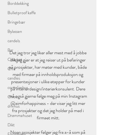
Borddekking
Bulletproof kaffe
Bringebær
Bylassen
candels
Bzr
Det jeg tror jeg liker aller mest med å jobbe 
Chiagrøt
slik jeg gjør er at jeg reiser ut på befaringer 
på prosjekter, har møter med kunder, både 
Chia
med firmaer på innholdsproduksjon og 
candles
presentasjoner i ulike etapper for kunder 
corneliashus
på interiørdesign/interiørkonsulent. Dere 
må også gjerne følge meg på min Instagram 
Chloe
@aimforhappiness - der viser jeg litt mer 
drivhus
fra prosjekter og det jeg holder på med i 
Drømmehuset
firmaet mitt.
Dikt
Noen prosjekter følger jeg fra a-å som på 
Equipment