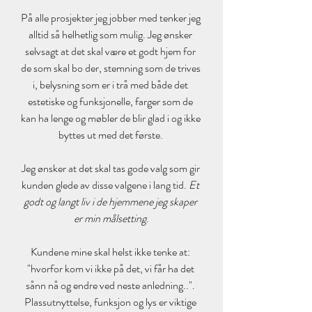
På alle prosjekter jeg jobber med tenker jeg 
alltid så helhetlig som mulig. Jeg ønsker 
selvsagt at det skal være et godt hjem for 
de som skal bo der, stemning som de trives 
i, belysning som er i trå med både det 
estetiske og funksjonelle, farger som de 
kan ha lenge og møbler de blir glad i og ikke 
byttes ut med det første. 
Jeg ønsker at det skal tas gode valg som gir 
kunden glede av disse valgene i lang tid. 
Et 
godt og langt liv i de hjemmene jeg skaper 
er min målsetting
.
Kundene mine skal helst ikke tenke at: 
"hvorfor kom vi ikke på det, vi får ha det 
sånn nå og endre ved neste anledning..". 
Plassutnyttelse, funksjon og lys er viktige 