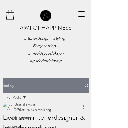
AIMFORHAPPINESS
Interiørdesign - Styling -
Fargesetting -
Innholdsproduksjon
og
Markedsføring
Innlegg
All Posts
Jannicke Valen
All Posts
3. mars 2023
6 min lesing
Livet som interiørdesigner &
aimforhappiness
Innholdsprodusent
aimforart