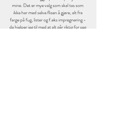
mine. Det er mye valg som skal tas som 
ikke har med selve flisen å gjøre, alt fra 
farge på fug, lister og f.eks impregnering - 
da hjelper jeg til med at alt går riktig for seg 
til en hver tid. Så jeg er trygg på at 
ingenting blir glemt, og jeg holder i alle 
trådene så kunden vet at alt blir i henhold 
til den visuelle planen jeg har laget i forkant. 
På bildet ser dere Arben fra 
Viken 
Montasje
. 