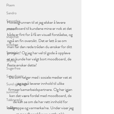
Poem
Sandro
Smoothie
Hovedgrunnen til at jeg elsker å levere 
moodboard til kundene mine er nok at det 
poster
både er fint for å få en visuell forståelse, og 
snapchat
også en fin oversikt. Det er lett å se om 
stilleben
man får den røde tråden du ønsker for ditt 
prosjekt! Og jeg har vel til gode å oppleve 
Spring
at en kunde har valgt bort moodboard, de 
Styling
fleste ønsker dette!
Sugerfree
Superfront
De som følger med i sosiale medier vet at 
jeg også leverer innhold til ulike 
Sund sjokolade
firmaer/samarbeidspartnere. Og her igjen 
sunnmat
kan det være fordel med moodboard, da 
Takknemlig
de kan se om de har rett innhold for 
målgruppe og varmerke/ne. Under viser jeg 
Sykdom
et moodboard for en nettbutikk.