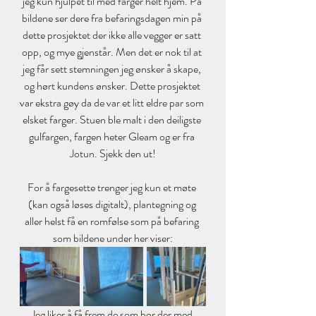
jeg kun hjulpet til med farger helt hjem. På 
bildene ser dere fra befaringsdagen min på 
dette prosjektet der ikke alle vegger er satt 
opp, og mye gjenstår. Men det er nok til at 
jeg får sett stemningen jeg ønsker å skape, 
og hørt kundens ønsker. Dette prosjektet 
var ekstra gøy da de var et litt eldre par som 
elsket farger. Stuen ble malt i den deiligste 
gulfargen, fargen heter Gleam og er fra 
Jotun. Sjekk den ut!
For å fargesette trenger jeg kun et møte 
(kan også løses digitalt), plantegning og 
aller helst få en romfølse som på befaring 
som bildene under her viser:
Jeg liker å få frem de som bor der med 