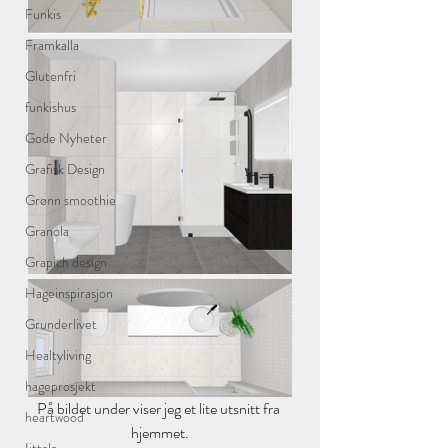
Funkis
Framkalla
Glutenfri
funkishus
Gode Nyheter
Grafisk Design
Grønn smoothie
Granola
Grapich design
Hageinspirasjon
Grunderlivet
Healtyliving
hageprosjekt
På bildet under viser jeg et lite utsnitt fra 
heartwood
hjemmet.