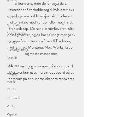
Mitt liv
til kundene, men de får også da en 
minner
leverandør å forholde seg til hvis det f.eks 
skal være en reklamasjon. Alt blir levert 
My Home
etter avtale med kunden eller meg fra et 
MorDatter
fraktselskap. De har alle merkevarer i ulik 
Nordiskehjem
prissegmentet, og de har selvsagt mange av 
mine favoritter som f. eks &Tradition, 
nordsjø
Vitra, Hay, Montana, New Works, Gubi 
Newbeginnings
og masse masse mer. 
Nytt år
Under viser jeg eksempel på moodboard. 
Nyhuset
Dette er kun et av flere moodboard på et 
nybygg
jenterom på et husprosjekt som renoveres. 
nyttår
Outfit
Oppskrift
Photo
Papaya