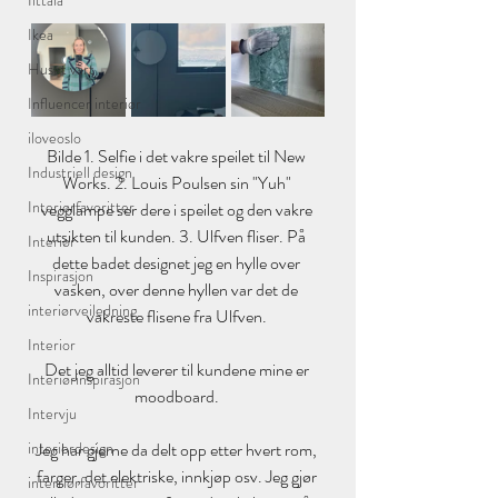
Iittala
Ikea
Huset vårt
Influencer interiør
iloveoslo
Bilde 1. Selfie i det vakre speilet til New 
Industriell design
Works. 2. Louis Poulsen sin "Yuh" 
Interiørfavoritter
vegglampe ser dere i speilet og den vakre 
utsikten til kunden. 3. Ulfven fliser. På 
Interiør
dette badet designet jeg en hylle over 
Inspirasjon
vasken, over denne hyllen var det de 
interiørveiledning
vakreste flisene fra Ulfven. 
Interior
Det jeg alltid leverer til kundene mine er 
Interiørinspirasjon
moodboard. 
Intervju
Jeg har gjerne da delt opp etter hvert rom, 
interiordesign
farger, det elektriske, innkjøp osv. Jeg gjør 
interriørfavoritter