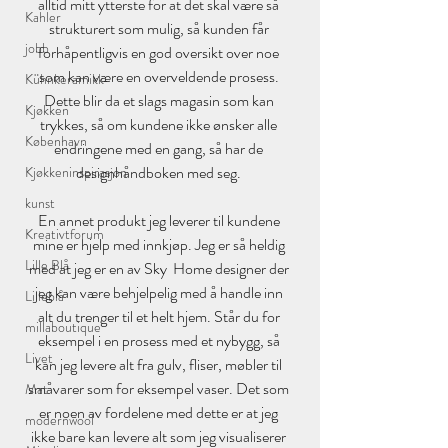
alltid mitt ytterste for at det skal være så 
Kahler
strukturert som mulig, så kunden får 
jobb
forhåpentligvis en god oversikt over noe 
som kan være en overveldende prosess. 
Kühnkeramikk
Dette blir da et slags magasin som kan 
Kjøkken
trykkes, så om kundene ikke ønsker alle 
København
endringene med en gang, så har de 
designhåndboken med seg. 
Kjøkkeninspirasjon
kunst
En annet produkt jeg leverer til kundene 
Kreativtforum
mine er hjelp med innkjøp. Jeg er så heldig 
Lille Blå
med at jeg er en av Sky  Home designer der 
jeg kan være behjelpelig med å handle inn 
Lilleblå
alt du trenger til et helt hjem. Står du for 
millaboutique
eksempel i en prosess med et nybygg, så 
Livet
kan jeg levere alt fra gulv, fliser, møbler til 
småvarer som for eksempel vaser. Det som 
Mat
er noen av fordelene med dette er at jeg 
modernwool
ikke bare kan levere alt som jeg visualiserer 