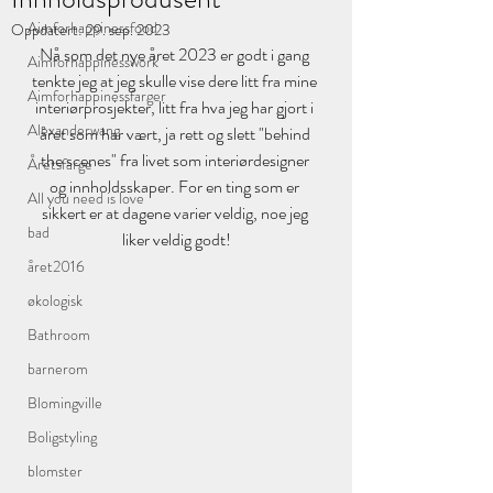
Aimforhappinessfood
Oppdatert:
29. sep. 2023
Nå som det nye året 2023 er godt i gang 
Aimforhappinesswork
tenkte jeg at jeg skulle vise dere litt fra mine 
Aimforhappinessfarger
interiørprosjekter, litt fra hva jeg har gjort i 
Alexanderwang
året som har vært, ja rett og slett "behind 
the scenes" fra livet som interiørdesigner 
Åretsfarge
og innholdsskaper. For en ting som er 
All you need is love
sikkert er at dagene varier veldig, noe jeg 
bad
liker veldig godt!
året2016
økologisk
Bathroom
barnerom
Blomingville
Boligstyling
blomster