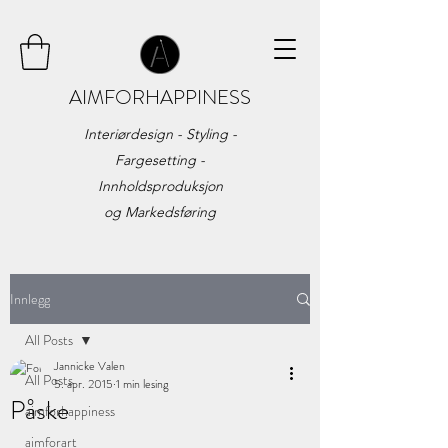
AIMFORHAPPINESS
Interiørdesign - Styling -
Fargesetting -
Innholdsproduksjon
og
Markedsføring
Innlegg
All Posts
Jannicke Valen
All Posts
5. apr. 2015
1 min lesing
Påske
aimforhappiness
aimforart