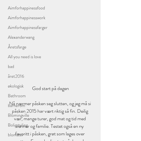
Aimforhappinessfood
Aimforhappinesswork
Aimforhappinessfarger
Alexanderwang
Åretsfarge
All you need is love
bad
året2016
økologisk
God start på dagen
Bathroom
Nå nærmer påsken seg slutten, og jeg må si 
barnerom
påsken 2015 har vært riktig så fin. Deilig 
Blomingville
vær, mange turer, god mat og tid med 
Boligstyling
venner og familie. Testet også en ny 
favoritt i påsken, grøt som lages over 
blomster