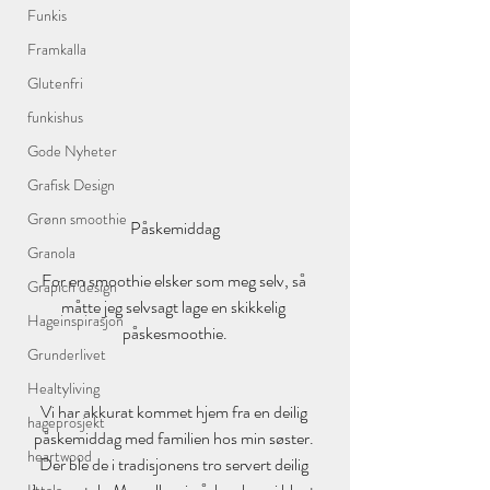
Funkis
Framkalla
Glutenfri
funkishus
Gode Nyheter
Grafisk Design
Grønn smoothie
Påskemiddag
Granola
For en smoothie elsker som meg selv, så 
Grapich design
måtte jeg selvsagt lage en skikkelig 
Hageinspirasjon
påskesmoothie.
Grunderlivet
Healtyliving
Vi har akkurat kommet hjem fra en deilig 
hageprosjekt
påskemiddag med familien hos min søster. 
heartwood
Der ble de i tradisjonens tro servert deilig 