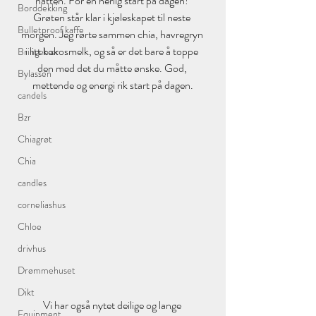
natten. For en herlig start på dagen! 
Borddekking
Grøten står klar i kjøleskapet til neste 
Bulletproof kaffe
morgen. Jeg rørte sammen chia, havregryn 
i litt kokosmelk, og så er det bare å toppe 
Bringebær
den med det du måtte ønske. God, 
Bylassen
mettende og energi rik start på dagen.
candels
Bzr
Chiagrøt
Chia
candles
corneliashus
Chloe
drivhus
Drømmehuset
Dikt
Vi har også nytet deilige og lange 
Equipment