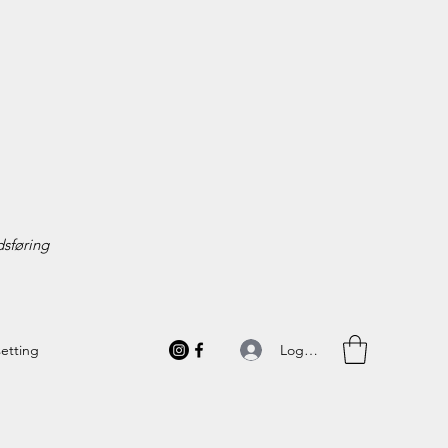
sføring
Logg inn
setting