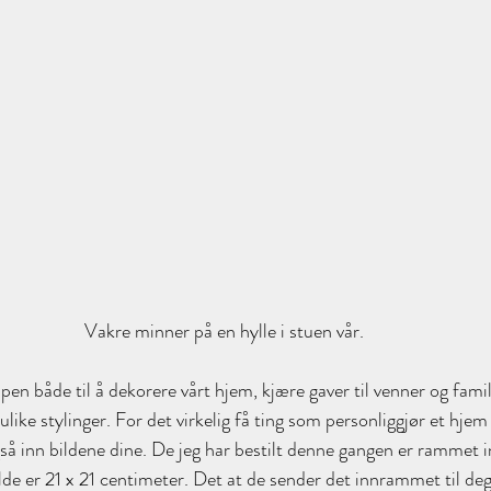
Vakre minner på en hylle i stuen vår.
en både til å dekorere vårt hjem, kjære gaver til venner og famil
ike stylinger. For det virkelig få ting som personliggjør et hjem
å inn bildene dine. De jeg har bestilt denne gangen er rammet i
e er 21 x 21 centimeter. Det at de sender det innrammet til deg 