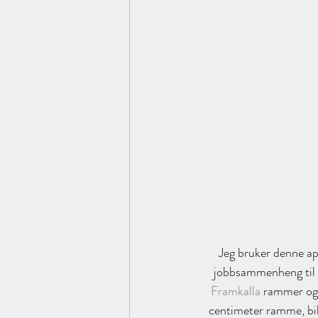
Jeg bruker denne app
jobbsammenheng til ul
Framkalla
 rammer ogs
centimeter ramme, bild