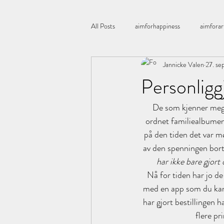
All Posts
aimforhappiness
aimforar
Jannicke Valen
27. se
Åretsfarge
All you need is love
Personligg
De som kjenner meg v
Boligstyling
blomster
Bordd
ordnet familiealbumene
på den tiden det var mø
Chia
candles
corneliashus
av den spenningen bort
har ikke bare gjort 
Nå for tiden har jo de
med en app som du kan l
har gjort bestillingen ha
flere pr