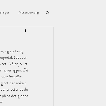
sfarger
Alexanderwang
Blomingville
m, og sorte og 
Bzr
Chiagrøt
ogndal, (det var 
et. Nå er jo litt 
 magien igjen. 
De 
 som bestiller
.
gjort det enkelt 
dager etter at du 
 på at det gjør at 
um.