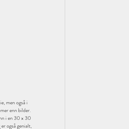
ie, men også i 
 mer enn bilder.
nn i en 30 x 30 
er også genialt, 