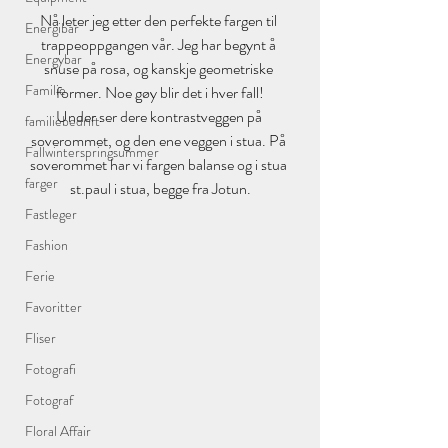
Nå leter jeg etter den perfekte fargen til 
Energibar
trappeoppgangen vår. Jeg har begynt å 
Energybar
snuse på rosa, og kanskje geometriske 
Familie
former. Noe gøy blir det i hver fall!
Under ser dere kontrastveggen på 
familiebedrift
soverommet, og den ene veggen i stua. På 
Fallwinterspringsummer
soverommet har vi fargen balanse og i stua 
farger
st.paul i stua, begge fra Jotun.
Fastleger
Fashion
Ferie
Favoritter
Fliser
Fotografi
Fotograf
Floral Affair