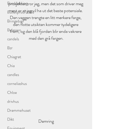
Borddekking
prosjekter tror jeg, men det som driver meg 
mest er at jeg vil ha ut det beste potensiale. 
Bulletproof kaffe
Den veggen trengte en litt mørkere farge, 
Bringebær
den flotte utsikten kommer tydeligere 
Bylassen
frem, og den blå fjorden blir enda vakrere 
med den grå fargen.
candels
Bzr
Chiagrøt
Chia
candles
corneliashus
Chloe
drivhus
Drømmehuset
Dikt
Demring
Equipment