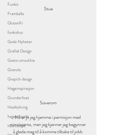
Funkis
Stue
Framkalla
Glutenfri
funkishus
Gode Nyheter
Grafisk Design
Grønn smoothie
Granola
Grapich design
Hageinspirasjon
Grunderlivet
Soverom
Healtyliving
hageprosjekt
Nå er jo jeg hjemme i permisjon med 
minstejenta, men jeg kjenner jeg begynner 
heartwood
å glede meg til å komme tilbake til jobb 