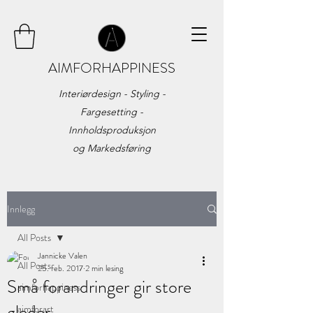
AIMFORHAPPINESS
Interiørdesign - Styling -
Fargesetting -
Innholdsproduksjon
og
Markedsføring
Innlegg
All Posts
Jannicke Valen
All Posts
25. feb. 2017
2 min lesing
Små forandringer gir store
aimforhappiness
gleder.
aimforart