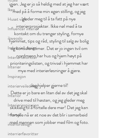
Iittala
igjen. Jeg er jo så heldig med at jeg har vært 
Ikea
med på å forme min egen stilling, og jeg 
gleder meg til å ta fatt på nye 
Huset vårt
interiørprosjekter. Ikke nøl med å ta 
Influencer interiør
kontakt om du trenger styling, fornye 
iloveoslo
hjemmet, tips og råd, styling til salg av bolig 
Industriell design
og konsulenttimer. Det er jo ingen tvil om 
nordmenn har hus og hjem høyt på 
Interiørfavoritter
prioriteringslisten, og trivsel i hjemmet har 
Interiør
mye med interiørløsninger å gjøre.
Inspirasjon
Jeg hjelper gjerne til!
interiørveiledning
Dette er jo bare en liten del av det jeg skal 
Interior
drive med til høsten, og jeg gleder meg 
Interiørinspirasjon
skikkelig til å fortelle dere mer! Det jeg kan 
fortelle nå er at noe av det blir i samarbeid 
Intervju
med mannen som jobber med film og foto.
interiordesign
interriørfavoritter