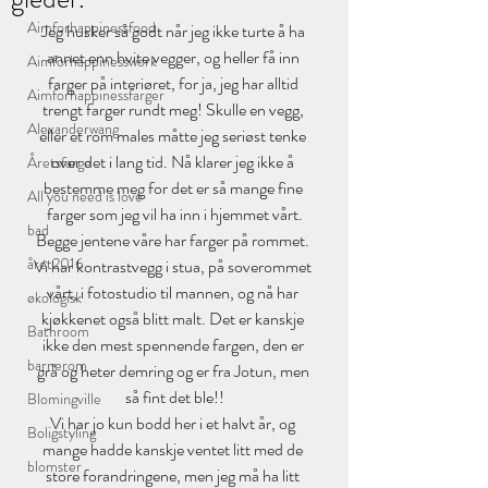
Aimforhappinessfood
Jeg husker så godt når jeg ikke turte å ha 
annet enn hvite vegger, og heller få inn 
Aimforhappinesswork
farger på interiøret, for ja, jeg har alltid 
Aimforhappinessfarger
trengt farger rundt meg! Skulle en vegg, 
Alexanderwang
eller et rom males måtte jeg seriøst tenke 
over det i lang tid. Nå klarer jeg ikke å 
Åretsfarge
bestemme meg for det er så mange fine 
All you need is love
farger som jeg vil ha inn i hjemmet vårt.
bad
Begge jentene våre har farger på rommet. 
året2016
Vi har kontrastvegg i stua, på soverommet 
vårt, i fotostudio til mannen, og nå har 
økologisk
kjøkkenet også blitt malt. Det er kanskje 
Bathroom
ikke den mest spennende fargen, den er 
barnerom
grå og heter demring og er fra Jotun, men 
så fint det ble!!
Blomingville
Vi har jo kun bodd her i et halvt år, og 
Boligstyling
mange hadde kanskje ventet litt med de 
blomster
store forandringene, men jeg må ha litt 