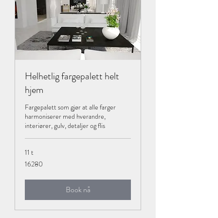
Helhetlig fargepalett helt
hjem
Fargepalett som gjør at alle farger
harmoniserer med hverandre,
interiører, gulv, detaljer og flis
11 t
16280
16280
Book nå