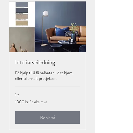
Interiørveiledning
Få hjelp til å få helheten i ditt hjem,
eller til enkelt prosjekter.
1 t
1300
1300 kr / t eks mva
kr
/
t
eks
Book nå
mva