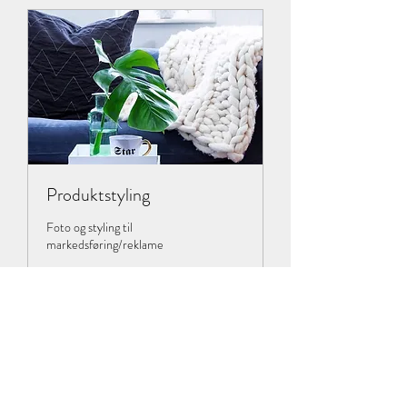
Produktstyling
Foto og styling til
markedsføring/reklame
2 t
Fra
Fra 2600 kr eks mva.
2600
kr
eks
mva.
Book nå