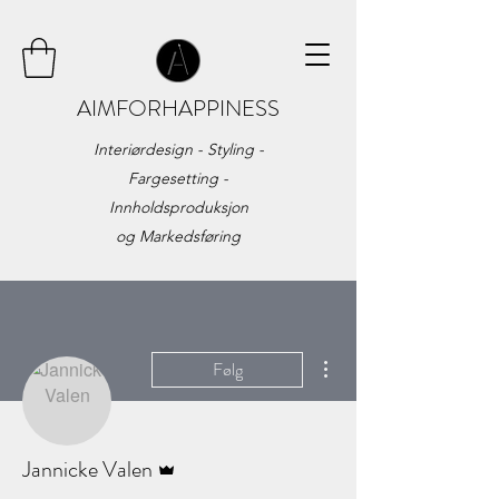
AIMFORHAPPINESS
Interiørdesign - Styling -
Fargesetting -
Innholdsproduksjon
og
Markedsføring
Flere handlinger
Følg
Admin
Jannicke Valen