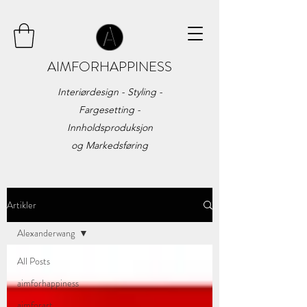
AIMFORHAPPINESS
Interiørdesign - Styling -
Fargesetting -
Innholdsproduksjon
og
Markedsføring
Artikler
Alexanderwang
All Posts
aimforhappiness
aimforart