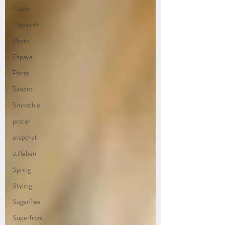
Outfit
Oppskrift
Photo
Papaya
Poem
Sandro
Smoothie
poster
snapchat
stilleben
Spring
Styling
Sugerfree
Superfront