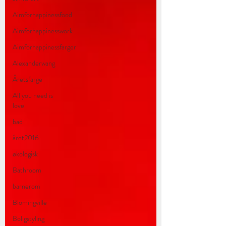
Aimforhappinessfood
Aimforhappinesswork
Aimforhappinessfarger
Alexanderwang
Åretsfarge
All you need is
love
bad
året2016
økologisk
Bathroom
barnerom
Blomingville
Boligstyling