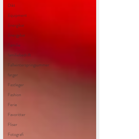
Dikt
Equipment
Energibar
Energybar
Familie
familiebedrift
Fallwinterspringsummer
farger
Fastleger
Fashion
Ferie
Favoritter
Fliser
Fotografi