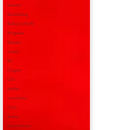
blomster
Borddekking
Bulletproof kaffe
Bringebær
Bylassen
candels
Bzr
Chiagrøt
Chia
candles
corneliashus
Chloe
drivhus
Drømmehuset