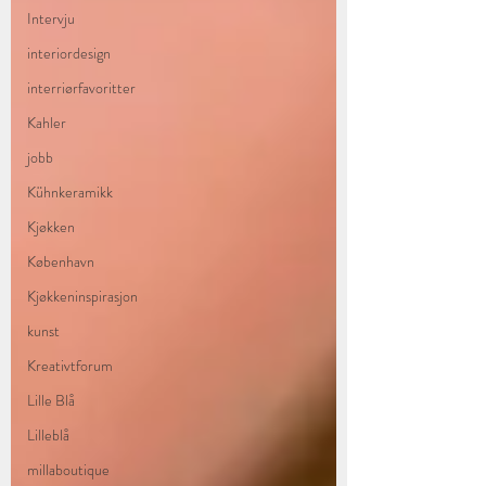
Intervju
interiordesign
interriørfavoritter
Kahler
jobb
Kühnkeramikk
Kjøkken
København
Kjøkkeninspirasjon
kunst
Kreativtforum
Lille Blå
Lilleblå
millaboutique