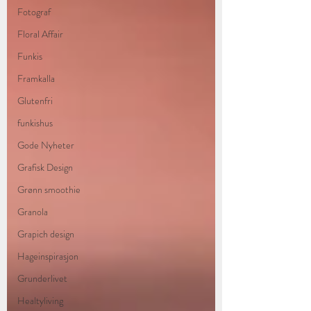
Fotograf
Floral Affair
Funkis
Framkalla
Glutenfri
funkishus
Gode Nyheter
Grafisk Design
Grønn smoothie
Granola
Grapich design
Hageinspirasjon
Grunderlivet
Healtyliving