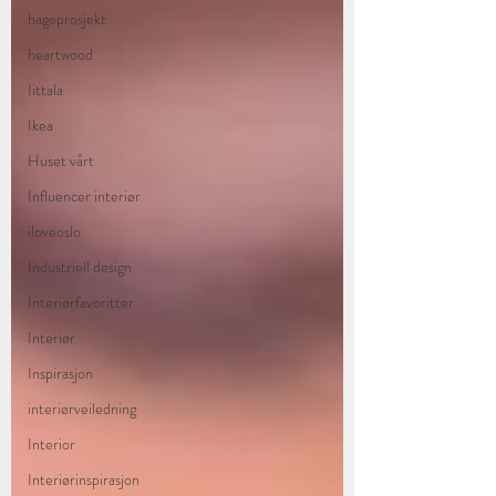
hageprosjekt
heartwood
Iittala
Ikea
Huset vårt
Influencer interiør
iloveoslo
Industriell design
Interiørfavoritter
Interiør
Inspirasjon
interiørveiledning
Interior
Interiørinspirasjon