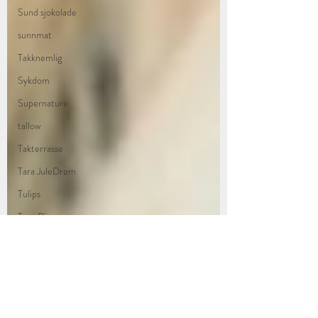
Sund sjokolade
sunnmat
Takknemlig
Sykdom
Supernature
tallow
Takterrasse
Tara JuleDrøm
Tulips
Tom Dixon
Vår
Utemiljø
Utfordringer
Winter