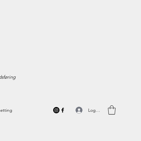
sføring
Logg inn
setting