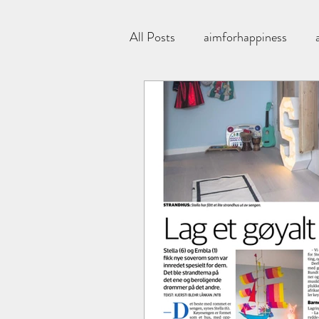
All Posts
aimforhappiness
Aimforhappinessfarger
Al
økologisk
Bathroom
Bulletproof kaffe
Bringeb
corneliashus
Chloe
dr