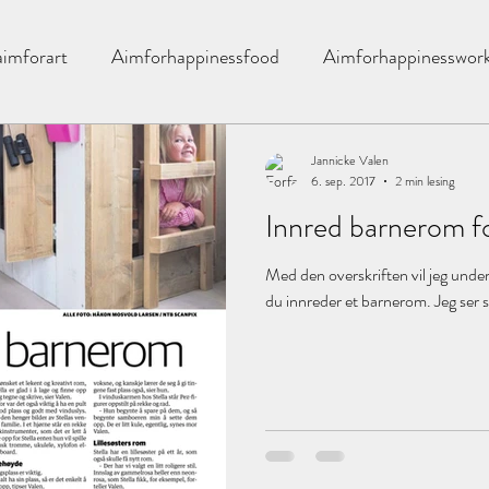
aimforart
Aimforhappinessfood
Aimforhappinesswor
exanderwang
Åretsfarge
All you need is love
bad
Jannicke Valen
6. sep. 2017
2 min lesing
Innred barnerom f
barnerom
Blomingville
Boligstyling
blomster
Med den overskriften vil jeg unders
du innreder et barnerom. Jeg ser 
ær
Bylassen
candels
Bzr
Chiagrøt
Chia
ivhus
Drømmehuset
Dikt