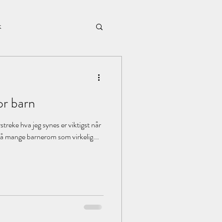
k
året2016
or barn
Borddekking
treke hva jeg synes er viktigst når
så mange barnerom som virkelig...
candles