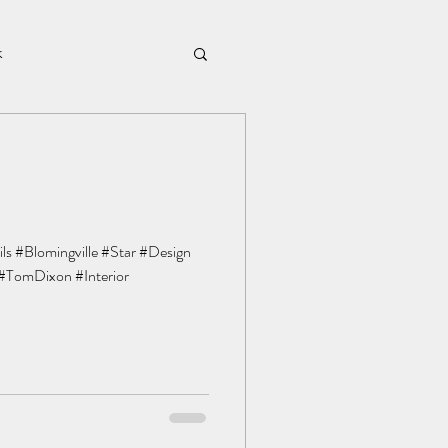
k
året2016
Borddekking
s #Blomingville #Star #Design
#TomDixon #Interior
candles