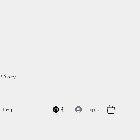
sføring
Logg inn
setting