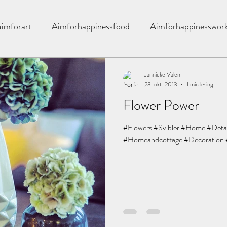
aimforart
Aimforhappinessfood
Aimforhappinesswor
exanderwang
Åretsfarge
All you need is love
bad
Jannicke Valen
23. okt. 2013
1 min lesing
Flower Power
barnerom
Blomingville
Boligstyling
blomster
#Flowers #Svibler #Home #Detail
#Homeandcottage #Decoration 
ær
Bylassen
candels
Bzr
Chiagrøt
Chia
ivhus
Drømmehuset
Dikt