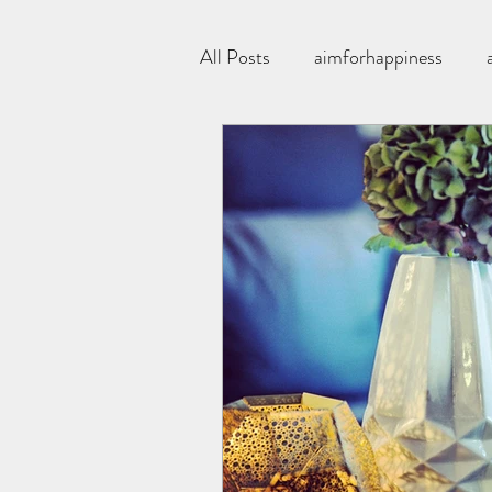
All Posts
aimforhappiness
Aimforhappinessfarger
Al
økologisk
Bathroom
Bulletproof kaffe
Bringeb
corneliashus
Chloe
dr