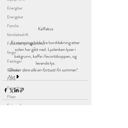
Energibar
Energybar
Familie
Kaffekos
familiebedrift
Et stemningsbilde fra borddekning etter 
Fallwinterspringsummer
solen har gått ned. Lyslenken lyser i 
farger
bakgrunn, kaffe i favorittkoppen, og 
Fastleger
levende lys.
Ønsker dere alle en fortsatt fin sommer! 
Fashion
Nyt 
❥
Ferie
Favoritter
Fliser
Fotografi
Fotograf
Siste innlegg
Se alle
Floral Affair