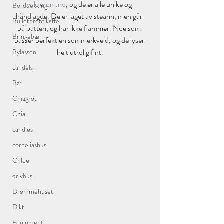
vakrerom.no
, og de er alle unike og 
Borddekking
håndlagde. De er laget av stearin, men går 
Bulletproof kaffe
på batteri, og har ikke flammer. Noe som 
Bringebær
passer perfekt en sommerkveld, og de lyser 
helt utrolig fint.
Bylassen
candels
Bzr
Chiagrøt
Chia
candles
corneliashus
Chloe
drivhus
Drømmehuset
Dikt
Equipment