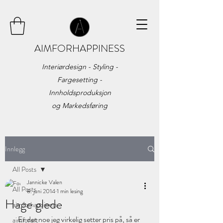
AIMFORHAPPINESS
Interiørdesign - Styling -
Fargesetting -
Innholdsproduksjon
og
Markedsføring
Innlegg
All Posts
Jannicke Valen
All Posts
8. juni 2014
1 min lesing
Hage glede
aimforhappiness
Er det noe jeg virkelig setter pris på, så er 
aimforart