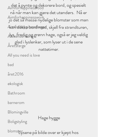
det å pynte og dekorere bord, og spesielt 
Aimforhappinessfood
nå når man kan gjøre det utendørs.  Nå er 
Aimforhappinesswork
jo det så masse nydelige blomster som man 
Aimforhappinessfarger
kan dekke bord med, skjell fra strandturen, 
lys, frodig og grønn hage, også er jeg veldig 
Alexanderwang
glad i lyslenker, som lyser ut i de sene 
Åretsfarge
nattetimer.
All you need is love
bad
året2016
økologisk
Bathroom
barnerom
Blomingville
Hage hygge
Boligstyling
blomster
Lysene på bilde over er kjøpt hos