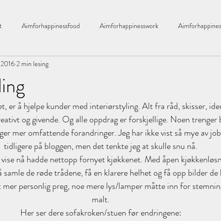
t
Aimforhappinessfood
Aimforhappinesswork
Aimforhappines
. 2016
2 min lesing
bad
året2016
økologisk
Bathroom
barnerom
ling
, er å hjelpe kunder med interiørstyling. Alt fra råd, skisser, ideu
ekking
Bulletproof kaffe
Bringebær
Bylassen
candels
reativt og givende. Og alle oppdrag er forskjellige. Noen trenger
ger mer omfattende forandringer. Jeg har ikke vist så mye av job
Chloe
drivhus
Drømmehuset
Dikt
tidligere på bloggen, men det tenkte jeg at skulle snu nå.
 vise nå hadde nettopp fornyet kjøkkenet. Med åpen kjøkkenløsn
å samle de røde trådene, få en klarere helhet og få opp bilder de 
 mer personlig preg, noe mere lys/lamper måtte inn for stemning
malt.
Her ser dere sofakroken/stuen før endringene: