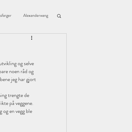
sfarger
Alexanderwang
Blomingville
tvikling og selve 
Bzr
Chiagrøt
 bare noen råd og 
bene jeg har gjort 
ing trengte de 
likte på veggene. 
 og en vegg ble 