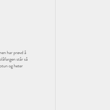
 men har prøvd å 
blåfargen står så 
Jotun og heter 