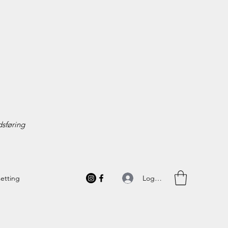
sføring
Logg inn
setting