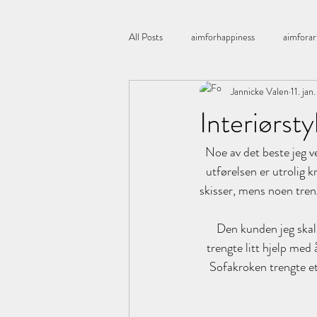
All Posts
aimforhappiness
aimforar
Jannicke Valen
11. jan
Åretsfarge
All you need is love
Interiørsty
Noe av det beste jeg vet
Boligstyling
blomster
Bordd
utførelsen er utrolig k
skisser, mens noen tren
Chia
candles
corneliashus
Den kunden jeg skal
trengte litt hjelp med 
Sofakroken trengte et