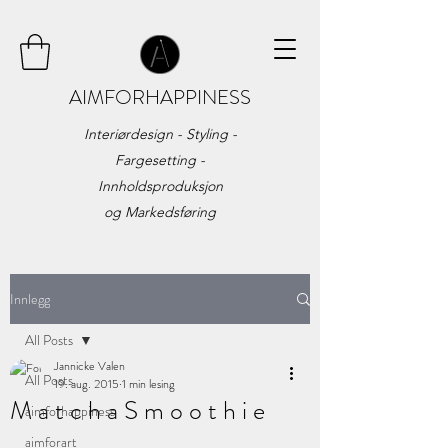
AIMFORHAPPINESS
Interiørdesign - Styling -
Fargesetting -
Innholdsproduksjon
og
Markedsføring
Innlegg
All Posts
Jannicke Valen
All Posts
19. aug. 2015
1 min lesing
M a t c h a S m o o t h i e
aimforhappiness
aimforart