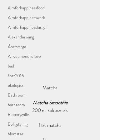
Aimforhappinessfood
Aimforhappinesswork
Aimforhappinessfarger
Alexanderwang
Åretsfarge
All you need is love
bad
året2016
økologisk
Matcha
Bathroom
Matcha Smoothie
barnerom
200 ml kokosmelk
Blomingville
Boligstyling
1 t/s matcha
blomster