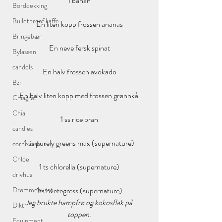
1 banan
Borddekking
Bulletproof kaffe
En liten kopp frossen ananas
Bringebær
En neve fersk spinat
Bylassen
candels
En halv frossen avokado
Bzr
En halv liten kopp med frossen grønnkål
Chiagrøt
Chia
1 ss rice bran
candles
1 ss purely greens max (supernature)
corneliashus
Chloe
1 ts chlorella (supernature)
drivhus
Drømmehuset
1ts hvetegress (supernature)
Jeg brukte hampfrø og kokosflak på 
Dikt
toppen.
Equipment