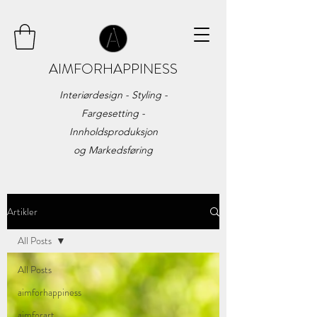
AIMFORHAPPINESS
Interiørdesign - Styling -
Fargesetting -
Innholdsproduksjon
og
Markedsføring
Artikler
All Posts
All Posts
aimforhappiness
aimforart