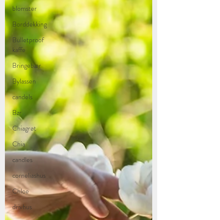
blomster
Borddekking
Bulletproof
kaffe
Bringebær
Bylassen
candels
Bzr
Chiagrøt
Chia
candles
corneliashus
Chloe
drivhus