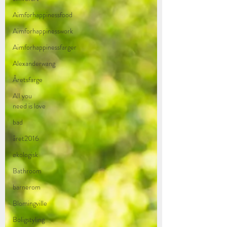
Aimforhappinessfood
Aimforhappinesswork
Aimforhappinessfarger
Alexanderwang
Åretsfarge
All you
need is love
bad
året2016
økologisk
Bathroom
barnerom
Blomingville
Boligstyling