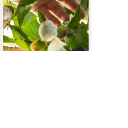
Drømmehuset
Dikt
Equipment
Energibar
Energybar
Familie
familiebedrift
Fallwinterspringsummer
farger
Fastleger
Fashion
Ferie
Favoritter
Fliser