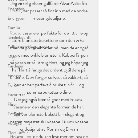
Jeg virkelig elsker gullfatet Alvar Aalto fra 
Energibar
Iittala
, det passer så fint inn med de andre 
messingdetaljene.
Energybar
Familie
Ruutu
 vasene er perfekte for de litt ville og 
familiebedrift
store blomsterbukettene som den vi har 
Fallwinterspringsummer
stående på spisebordet nå, men de er også 
vakre med enkle blomster i. Kobberfargen 
farger
på vasen er så utrolig flott, og jeg håper jeg 
Fastleger
har klart å fange det ordentlig til dere på 
Fashion
bildene. Den fanger sollyset så vakkert, så 
den er helt perfekt å bruke til vår – og 
Ferie
sommerbukettene dine.
Favoritter
Det jeg også liker så godt med Ruutu-
Fliser
vasene er den elegante formen de har. 
Enhver blomsterbukett blir elegant og 
Fotografi
nesten majestetisk i vasene. Ruutu vasene 
Fotograf
er designet av Ronan og Erwan 
Floral Affair
Bouroullec, og du kan lese mer om hva de 