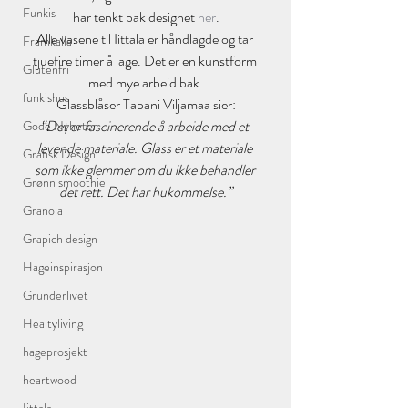
Funkis
har tenkt bak designet 
her
.
Alle vasene til Iittala er håndlagde og tar 
Framkalla
tjuefire timer å lage. Det er en kunstform 
Glutenfri
med mye arbeid bak.
funkishus
Glassblåser Tapani Viljamaa sier:
“Det er fascinerende å arbeide med et 
Gode Nyheter
levende materiale. Glass er et materiale 
Grafisk Design
som ikke glemmer om du ikke behandler 
Grønn smoothie
det rett. Det har hukommelse.”
Granola
Grapich design
Hageinspirasjon
Grunderlivet
Healtyliving
hageprosjekt
heartwood