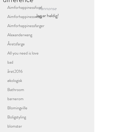
Aimforhappinessfood
#annonse
Jeg er heldig!
Aimforhappinesswork
Aimforhappinessfarger
Alexanderwang
Åretsfarge
All you need is love
bad
året2016
økologisk
Bathroom
barnerom
Blomingville
Boligstyling
blomster