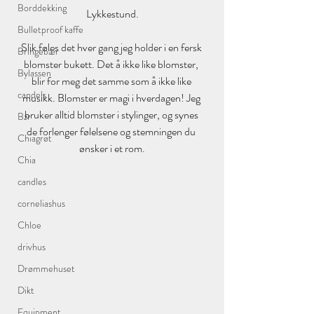
Borddekking
Lykkestund.
Bulletproof kaffe
Slik føles det hver gang jeg holder i en fersk 
Bringebær
blomster bukett. Det å ikke like blomster, 
Bylassen
blir for meg det samme som å ikke like 
candels
musikk. Blomster er magi i hverdagen! Jeg 
bruker alltid blomster i stylinger, og synes 
Bzr
de forlenger følelsene og stemningen du 
Chiagrøt
ønsker i et rom.
Chia
candles
corneliashus
Chloe
drivhus
Drømmehuset
Dikt
Equipment