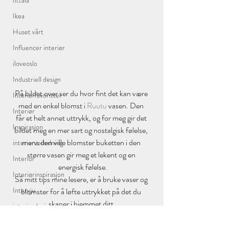
Iittala
Ikea
Huset vårt
Influencer interiør
iloveoslo
Industriell design
På bildet over ser du hvor fint det kan være 
Interiørfavoritter
med en enkel blomst i 
Ruutu
 vasen. Den 
Interiør
får et helt annet uttrykk, og for meg gir det 
Inspirasjon
bildet meg en mer sart og nostalgisk følelse, 
mens den ville blomster buketten i den 
interiørveiledning
større vasen gir meg et lekent og en 
Interior
 energisk følelse.
Interiørinspirasjon
Så mitt tips mine lesere, er å bruke vaser og 
Intervju
blomster for å løfte uttrykket på det du 
skaper i hjemmet ditt.
interiordesign
interriørfavoritter