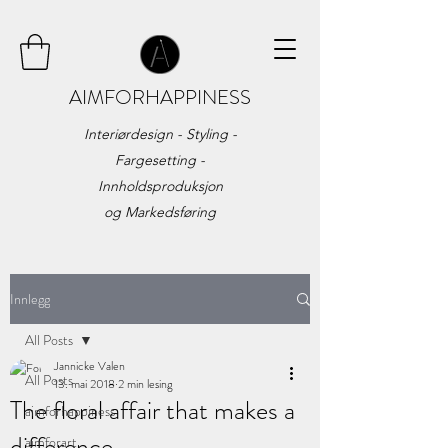
AIMFORHAPPINESS
Interiørdesign - Styling -
Fargesetting -
Innholdsproduksjon
og
Markedsføring
Innlegg
All Posts
Jannicke Valen
All Posts
13. mai 2018
2 min lesing
The floral affair that makes a
aimforhappiness
difference
aimforart