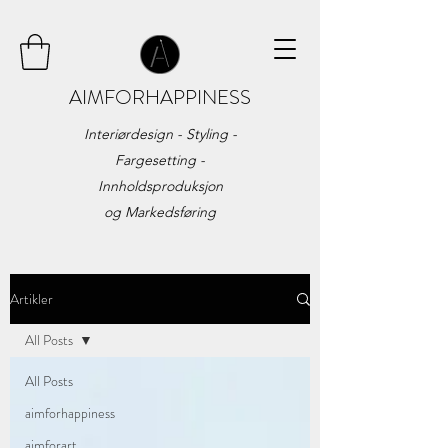
AIMFORHAPPINESS
Interiørdesign - Styling -
Fargesetting -
Innholdsproduksjon
og
Markedsføring
Artikler
All Posts
All Posts
aimforhappiness
aimforart