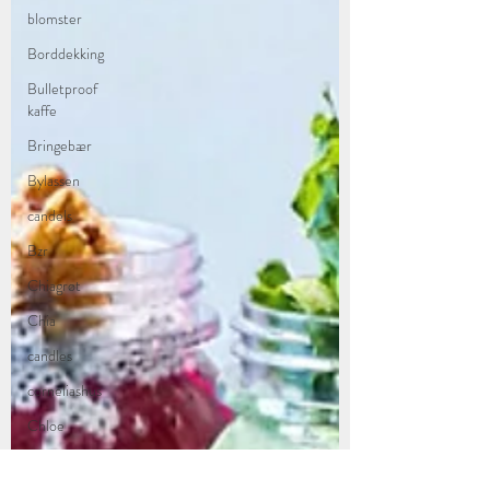
blomster
Borddekking
Bulletproof
kaffe
Bringebær
Bylassen
candels
Bzr
Chiagrøt
Chia
candles
corneliashus
Chloe
drivhus