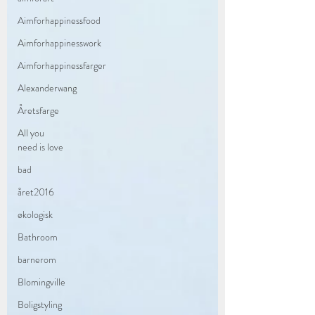
Aimforhappinessfood
Aimforhappinesswork
Aimforhappinessfarger
Alexanderwang
Åretsfarge
All you
need is love
bad
året2016
økologisk
Bathroom
barnerom
Blomingville
Boligstyling