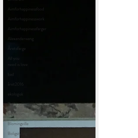
Aimforhappinessfood
Aimforhappinesswork
Aimforhappinessfarger
Alexanderwang
Åretsfarge
All you
need is love
bad
året2016
økologisk
Bathroom
barnerom
Blomingville
Boligstyling