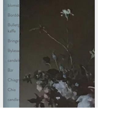
blomster
Borddekking
Bulletproof
kaffe
Bringebær
Bylassen
candels
Bzr
Chiagrøt
Chia
candles
corneliashus
Chloe
drivhus