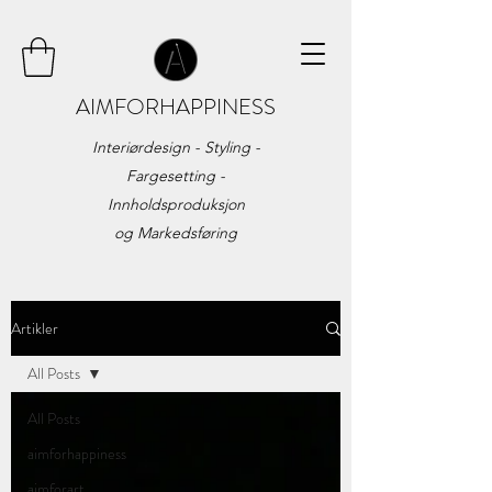
AIMFORHAPPINESS
Interiørdesign - Styling -
Fargesetting -
Innholdsproduksjon
og
Markedsføring
Artikler
All Posts
All Posts
aimforhappiness
aimforart