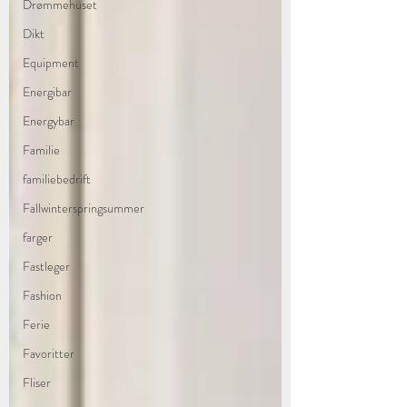
Drømmehuset
Dikt
Equipment
Energibar
Energybar
Familie
familiebedrift
Fallwinterspringsummer
farger
Fastleger
Fashion
Ferie
Favoritter
Fliser