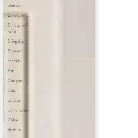
blomster
Borddekking
Bulletproof
kaffe
Bringebær
Bylassen
candels
Bzr
Chiagrøt
Chia
candles
corneliashus
Chloe
drivhus