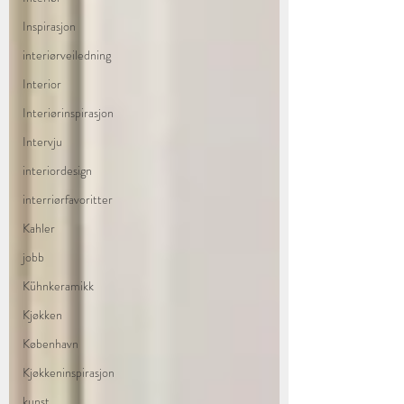
Inspirasjon
interiørveiledning
Interior
Interiørinspirasjon
Intervju
interiordesign
interriørfavoritter
Kahler
jobb
Kühnkeramikk
Kjøkken
København
Kjøkkeninspirasjon
kunst