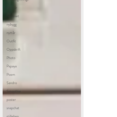
Nytt år
Nyhuset
nybygg
nyttår
Outfit
Oppskrift
Photo
Papaya
Poem
Sandro
Smoothie
poster
snapchat
stilleben