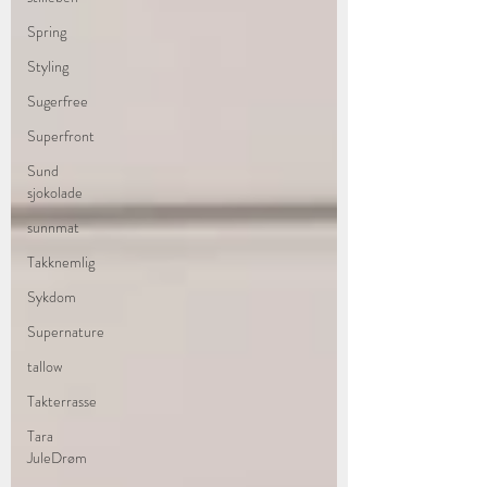
Spring
Styling
Sugerfree
Superfront
Sund
sjokolade
sunnmat
Takknemlig
Sykdom
Supernature
tallow
Takterrasse
Tara
JuleDrøm