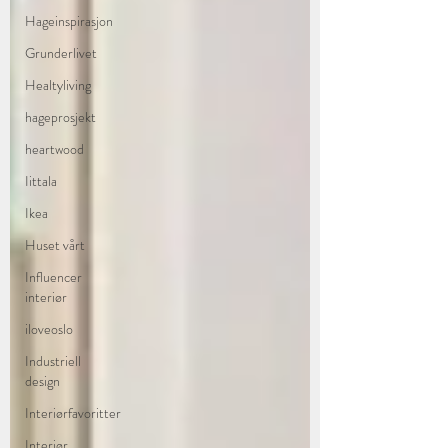
Hageinspirasjon
Grunderlivet
Healtyliving
hageprosjekt
heartwood
Iittala
Ikea
Huset vårt
Influencer
interiør
iloveoslo
Industriell
design
Interiørfavoritter
Interiør