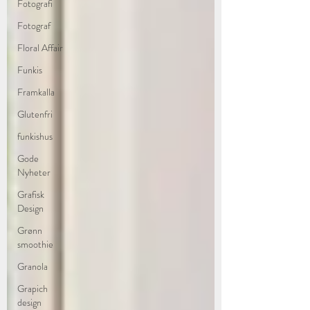
Fotografi
Fotograf
Floral Affair
Funkis
Framkalla
Glutenfri
funkishus
Gode
Nyheter
Grafisk
Design
Grønn
smoothie
Granola
Grapich
design