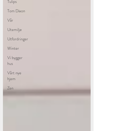
Tulips
Tom Dixon
Vår
Utemiljø
Utfordringer
Winter
Vi bygger
hus
Vårt nye
hjem
Zen