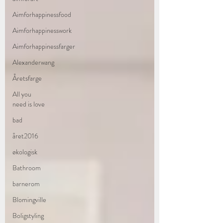
Aimforhappinessfood
Aimforhappinesswork
Aimforhappinessfarger
Alexanderwang
Åretsfarge
All you
need is love
bad
året2016
økologisk
Bathroom
barnerom
Blomingville
Boligstyling