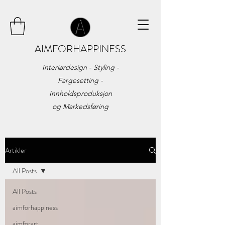
AIMFORHAPPINESS
Interiørdesign - Styling -
Fargesetting -
Innholdsproduksjon
og
Markedsføring
Artikler
All Posts
All Posts
aimforhappiness
aimforart