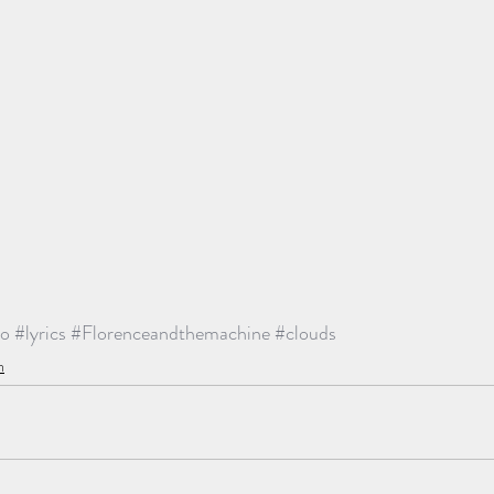
to
#lyrics
#Florenceandthemachine
#clouds
n