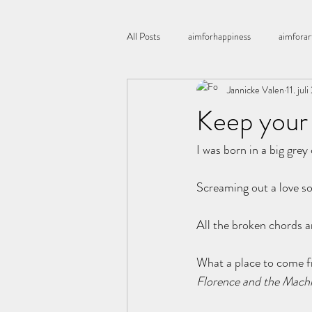
All Posts
aimforhappiness
aimforar
Jannicke Valen
11. jul
Åretsfarge
All you need is love
Keep your
I was born in a big grey
Boligstyling
blomster
Bordd
Screaming out a love s
Chia
candles
corneliashus
All the broken chords 
What a place to come 
Florence and the Mach