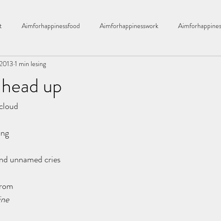
t
Aimforhappinessfood
Aimforhappinesswork
Aimforhappines
i 2013
1 min lesing
bad
året2016
økologisk
Bathroom
barnerom
 head up
 cloud
ekking
Bulletproof kaffe
Bringebær
Bylassen
candels
ong
Chloe
drivhus
Drømmehuset
Dikt
and unnamed cries
from
ine