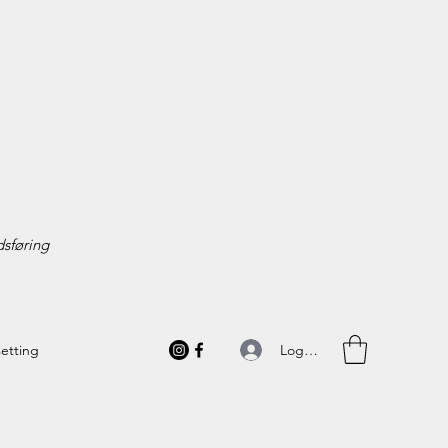
sføring
Logg inn
setting