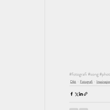
#fotografi
#song
#pho
Dikt
Fotografi
Inspirasjo