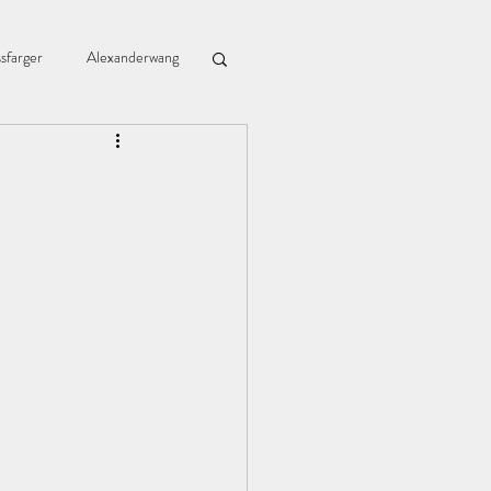
sfarger
Alexanderwang
Blomingville
Bzr
Chiagrøt