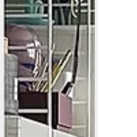
Fotografi
Fotograf
Floral Affair
Funkis
Framkalla
Glutenfri
funkishus
Gode
Nyheter
Grafisk
Design
Grønn
smoothie
Granola
Grapich
design