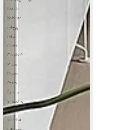
Nytt år
Nyhuset
nybygg
nyttår
Outfit
Oppskrift
Photo
Papaya
Poem
Sandro
Smoothie
poster
snapchat
stilleben