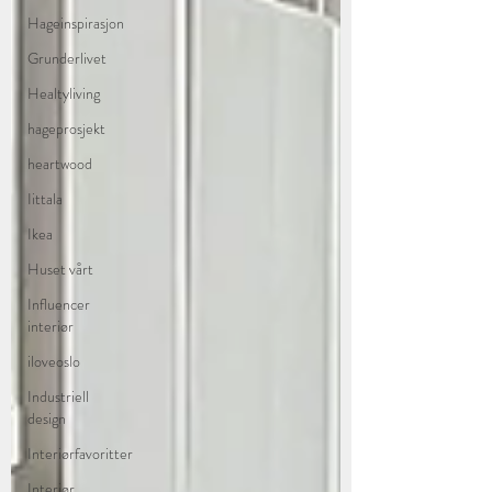
Hageinspirasjon
Grunderlivet
Healtyliving
hageprosjekt
heartwood
Iittala
Ikea
Huset vårt
Influencer
interiør
iloveoslo
Industriell
design
Interiørfavoritter
Interiør