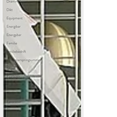
Drømmehuset
Dikt
Equipment
Energibar
Energybar
Familie
familiebedrift
Fallwinterspringsummer
farger
Fastleger
Fashion
Ferie
Favoritter
Fliser