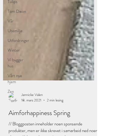
Tulips
Tom Dixon
Vår
Utemiljø
Utfordringer
Winter
Vi bygger
hus
Vårt nye
hjem
Zen
Jannicke Valen
18. mars 2021
2 min lesing
Aimforhappiness Spring