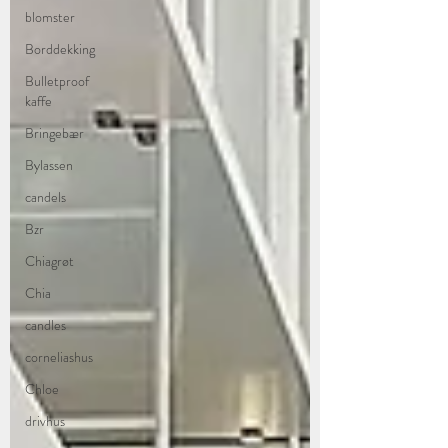
blomster
Borddekking
Bulletproof
kaffe
Bringebær
Bylassen
candels
Bzr
Chiagrøt
Chia
candles
corneliashus
Chloe
drivhus