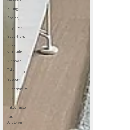
Spring
Styling
Sugerfree
Superfront
Sund
sjokolade
sunnmat
Takknemlig
Sykdom
Supernature
tallow
Takterrasse
Tara
JuleDrøm