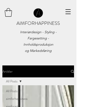
AIMFORHAPPINESS
Interiørdesign - Styling -
Fargesetting -
Innholdsproduksjon
og
Markedsføring
Artikler
All Posts
All Posts
aimforhappiness
aimforart