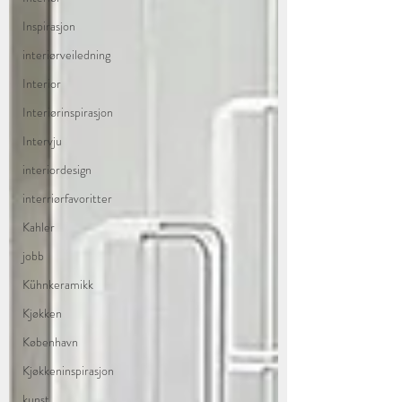
Inspirasjon
interiørveiledning
Interior
Interiørinspirasjon
Intervju
interiordesign
interriørfavoritter
Kahler
jobb
Kühnkeramikk
Kjøkken
København
Kjøkkeninspirasjon
kunst