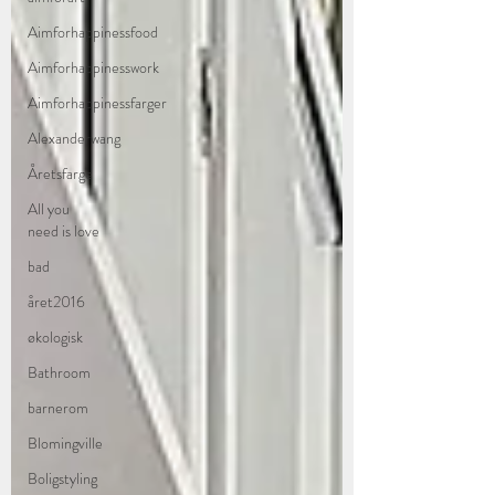
Aimforhappinessfood
Aimforhappinesswork
Aimforhappinessfarger
Alexanderwang
Åretsfarge
All you
need is love
bad
året2016
økologisk
Bathroom
barnerom
Blomingville
Boligstyling