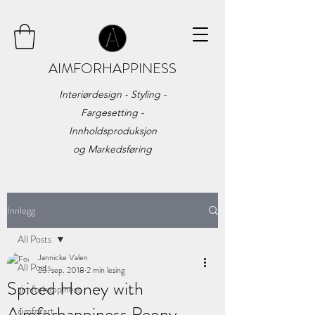
AIMFORHAPPINESS
Interiørdesign - Styling -
Fargesetting -
Innholdsproduksjon
og
Markedsføring
Innlegg
All Posts
Jannicke Valen
All Posts
23. sep. 2018
2 min lesing
Spiced Honey with
aimforhappiness
Aimforhappiness Peony
aimforart