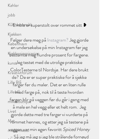
Kahler
jobb
Kühnkeramikk
Embla er superstolt over rommet sitt ❥
Kjøkken
Følger dere meg på
 Instagram?
 Jeg gjorde 
København
en undersøkelse på min Instagram før jeg 
Kjøkkeninspirasjon
bestemte meg hundre prosent for fargene. 
Jeg testet med de utrolige praktiske 
kunst
ColorTesterne til Nordsjø. Har dere brukt 
Kreativtforum
de? De er er super praktiske for å sjekke 
Lille Blå
farger før du maler. Det er en liten rulle 
med farge på, nok til å teste hvordan 
Lilleblå
fargen blir på veggen før du går i gang med 
millaboutique
å male en hel vegg eller et helt rom.  Jeg 
Livet
gjorde dette med tre farger vi vurderte på 
Mat
rommet hennes, og etter jeg så testene på 
veggen var min egen favoritt 
Spiced Honey 
modernwool
– 
Så jeg må jeg si jeg ble strålende fornøyd 