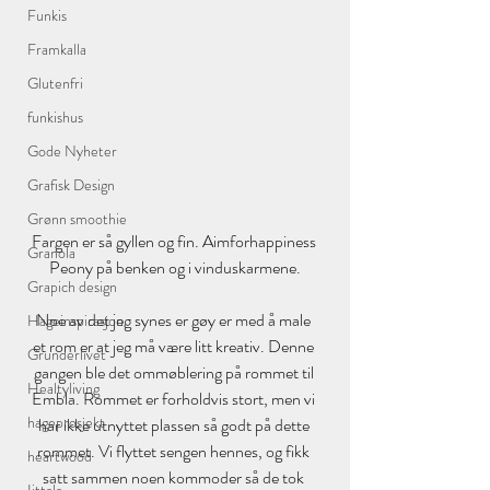
Funkis
Framkalla
Glutenfri
funkishus
Gode Nyheter
Grafisk Design
Grønn smoothie
Fargen er så gyllen og fin. Aimforhappiness 
Granola
Peony på benken og i vinduskarmene.
Grapich design
Noe av det jeg synes er gøy er med å male 
Hageinspirasjon
et rom er at jeg må være litt kreativ. Denne 
Grunderlivet
gangen ble det ommøblering på rommet til 
Healtyliving
Embla. Rommet er forholdvis stort, men vi 
hageprosjekt
har ikke utnyttet plassen så godt på dette 
rommet. Vi flyttet sengen hennes, og fikk 
heartwood
satt sammen noen kommoder så de tok 