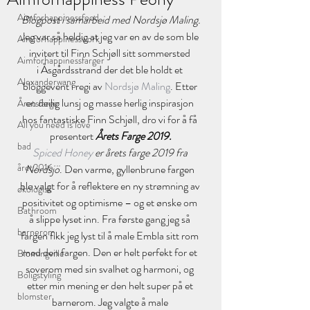
Aimforhappinessfood
Blogpost i samarbeid med Nordsjø Maling.
Jeg var så heldig at jeg var en av de som ble 
Aimforhappinesswork
invitert til Finn Schjøll sitt sommersted 
Aimforhappinessfarger
i Åsgårdsstrand der det ble holdt et 
Alexanderwang
bloggevent i regi av 
Nordsjø Maling
. Etter 
en deilig lunsj og masse herlig inspirasjon 
Åretsfarge
hos fantastiske Finn Schjøll, dro vi for å få 
All you need is love
presentert
 Årets Farge 2019.
bad
Spiced Honey 
er årets farge 2019 fra 
året2016
Nordsjö
. Den varme, gyllenbrune fargen 
ble valgt for å reflektere en ny strømning av 
økologisk
positivitet og optimisme – og et ønske om 
Bathroom
å slippe lyset inn. Fra første gang jeg så 
barnerom
fargen fikk jeg lyst til å male Embla sitt rom 
med den fargen. Den er helt perfekt for et 
Blomingville
soverom med sin svalhet og harmoni, og 
Boligstyling
etter min mening er den helt super på et 
blomster
barnerom. Jeg valgte å male 