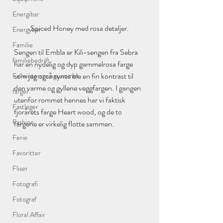
Energibar
Spiced Honey med rosa detaljer.
Energybar
Familie
Sengen til Embla er Kili-sengen fra Sebra 
familiebedrift
har en nydelig og dyp gammelrosa farge 
som jeg også synes ble en fin kontrast til 
Fallwinterspringsummer
den varme og gyllene veggfargen. I gangen 
farger
utenfor rommet hennes har vi faktisk 
Fastleger
fjorårets farge Heart wood, og de to 
Fashion
fargene er virkelig flotte sammen.
Ferie
Favoritter
Fliser
Fotografi
Fotograf
Floral Affair