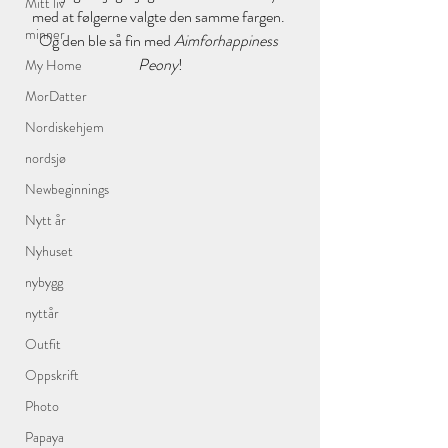
Mitt liv
med at følgerne valgte den samme fargen. 
minner
Og den ble så fin med 
Aimforhappiness 
Peony
!
My Home
MorDatter
Nordiskehjem
nordsjø
Newbeginnings
Nytt år
Nyhuset
nybygg
nyttår
Outfit
Oppskrift
Photo
Papaya