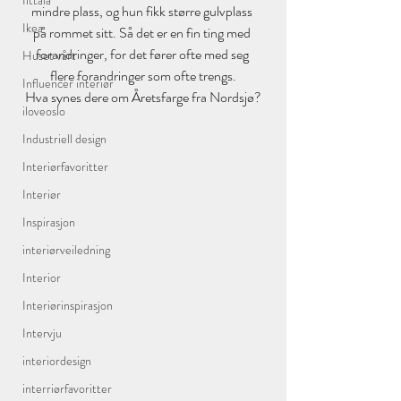
Iittala
mindre plass, og hun fikk større gulvplass 
Ikea
på rommet sitt. Så det er en fin ting med 
forandringer, for det fører ofte med seg 
Huset vårt
flere forandringer som ofte trengs.
Influencer interiør
Hva synes dere om Åretsfarge fra Nordsjø?
iloveoslo
Industriell design
Interiørfavoritter
Interiør
Inspirasjon
interiørveiledning
Interior
Interiørinspirasjon
Intervju
interiordesign
interriørfavoritter