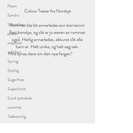
Poem
Colour Tester fra Nordsjø
Sandro
Smoothie
Rommet ble litt annerledes enn barnerom 
flest kanskje, og slik er jo eieren av rommet 
poster
også. Herlig annerledes, akkurat slik alle 
snapchat
barn er. Helt unike, og helt seg selv.
stilleben
Hva synes dere om den nye fargen?
Spring
Styling
Sugerfree
Superfront
Sund sjokolade
sunnmat
Takknemlig
Sykdom