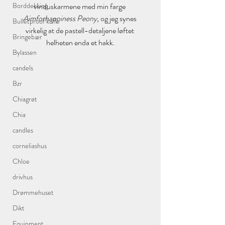
Borddekking
vinduskarmene med min farge 
Aimforhappiness Peony, 
og jeg synes 
Bulletproof kaffe
virkelig at de pastell-detaljene løftet 
Bringebær
helheten enda et hakk.
Bylassen
candels
Bzr
Chiagrøt
Chia
candles
corneliashus
Chloe
drivhus
Drømmehuset
Dikt
Equipment