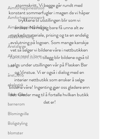
stormskritt. Vi begge går rundt med 
Aimforhappinessfood
konstant sommerfugler i magen da vi håper 
Aimforhappinesswork
trykkene til utstillingen blir som vi 
Aimforhappinessfarger
ønsker. Nå må jeg bare få unna alt av 
markedsmateriale, prising og ta en endelig 
Alexanderwang
avslutning på logoen. Som mange kanskje 
Åretsfarge
vet så selger vi bildene våre i nettbutikken 
All you need is love
Aimforart.com
. I tillegg blir bildene også til 
salgs under utsillingen vår på Flasken Bar 
bad
og Vinstue. Vi er også i dialog med en 
året2016
interiør nettbutikk som ønsker å selge 
økologisk
bildene våre! Ingenting gjør oss gladere enn 
det. Gleder meg til å fortelle hvilken butikk 
Bathroom
det er!
barnerom
Blomingville
Boligstyling
blomster