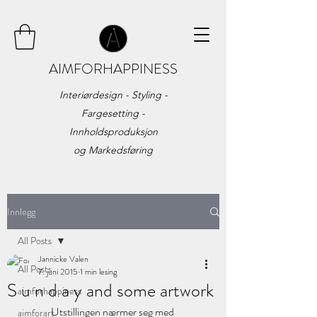
AIMFORHAPPINESS
Interiørdesign - Styling -
Fargesetting -
Innholdsproduksjon
og
Markedsføring
Innlegg
All Posts
Jannicke Valen
All Posts
7. juni 2015
1 min lesing
S u n d a y and some artwork
aimforhappiness
Utstillingen nærmer seg med 
aimforart