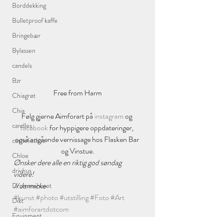
Borddekking
Bulletproof kaffe
Bringebær
Bylassen
candels
Bzr
Free from Harm
Chiagrøt
Chia
Følg gjerne Aimforart på 
instagram
 og 
candles
facebook 
for hyppigere oppdateringer, 
også angående vernissage hos Flasken Bar 
corneliashus
og Vinstue.
Chloe
Ønsker dere alle en riktig god søndag 
drivhus
videre!
// Jannicke 
Drømmehuset
#kunst
#photo
#utstilling
#Foto
#Art
Dikt
#aimforartdotcom
Equipment