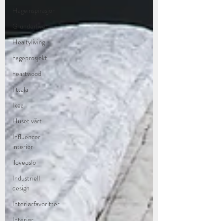
Hageinspirasjon
Grunderlivet
Healtyliving
hageprosjekt
heartwood
Iittala
Ikea
Huset vårt
Influencer
interiør
iloveoslo
Industriell
design
Interiørfavoritter
Interiør