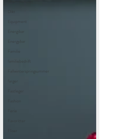
Drømmehuset
Dikt
Equipment
Energibar
Energybar
Familie
familiebedrift
Fallwinterspringsummer
farger
Fastleger
Fashion
Ferie
Favoritter
Fliser