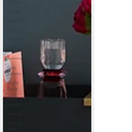
Fotografi
Fotograf
Floral Affair
Funkis
Framkalla
Glutenfri
funkishus
Gode
Nyheter
Grafisk
Design
Grønn
smoothie
Granola
Grapich
design