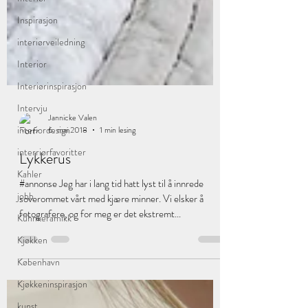
Inspirasjon
interiørveiledning
Interior
Interiørinspirasjon
Intervju
interiordesign
interriørfavoritter
Jannicke Valen
Kahler
6. mai 2018
1 min lesing
jobb
Lykkerus
Kühnkeramikk
#annonse Jeg har i lang tid hatt lyst til å innrede
Kjøkken
soverommet vårt med kjære minner. Vi elsker å
fotografere, og for meg er det ekstremt...
København
Kjøkkeninspirasjon
kunst