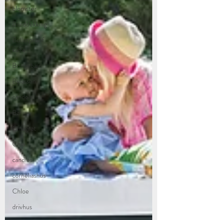
blomster
Borddekking
Bulletproof
kaffe
Bringebær
Bylassen
candels
Bzr
Chiagrøt
Chia
candles
corneliashus
Chloe
drivhus