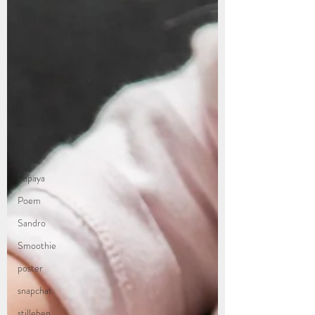
Nytt år
Nyhuset
nybygg
nyttår
Outfit
Oppskrift
Photo
Papaya
Poem
Sandro
Smoothie
poster
snapchat
stilleben