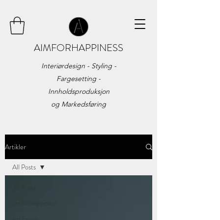
AIMFORHAPPINESS
Interiørdesign - Styling -
Fargesetting -
Innholdsproduksjon
og
Markedsføring
Artikler
All Posts
All Posts
aimforhappiness
aimforart