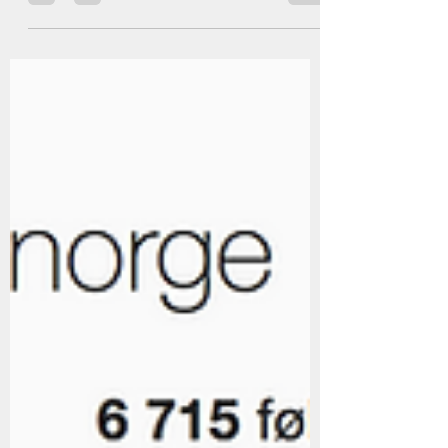
Jannicke Valen
26. nov. 2017
2 min lesing
Fotokunst i hjemmet
Når jeg styler et hjem leter jeg alltid etter den
perfekte stemningen. Og for å finne den rette
stemningen har fotografier alltid vært en...