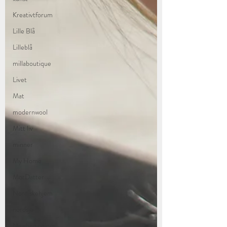
Kreativtforum
Lille Blå
Lilleblå
millaboutique
Livet
Mat
modernwool
Mitt liv
minner
My Home
MorDatter
Nordiskehjem
nordsjø
Newbeginnings