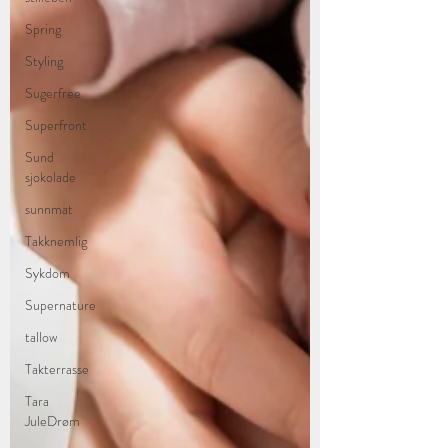
Spring
Styling
Sugerfree
Superfront
Sund
sjokolade
sunnmat
Takknemlig
Sykdom
Supernature
tallow
Takterrasse
Tara
JuleDrøm