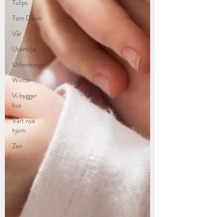
Tulips
Tom Dixon
Vår
Utemiljø
Utfordringer
Winter
Vi bygger
hus
Vårt nye
hjem
Zen