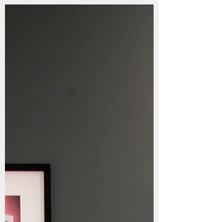
Mine sterkeste minner er fødselen til jentene mine.
Jeg husker alt. Alle små detaljer, de...