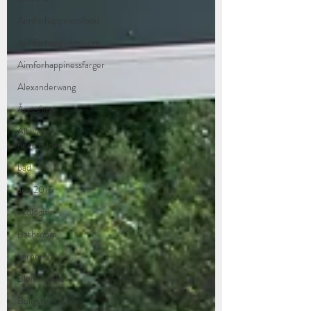
Aimforhappinessfood
Aimforhappinesswork
Aimforhappinessfarger
Alexanderwang
Åretsfarge
All you
need is love
bad
året2016
økologisk
Bathroom
barnerom
Blomingville
Boligstyling